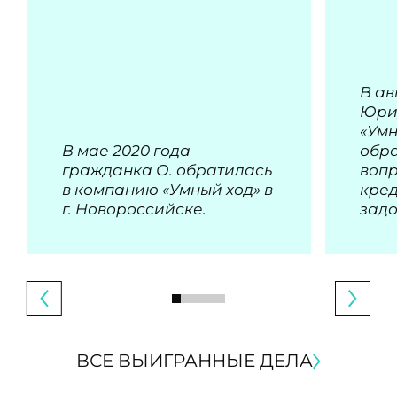
В ав
Юри
«Умн
В мае 2020 года
обра
гражданка О. обратилась
воп
в компанию «Умный ход» в
кре
г. Новороссийске.
зад
ВСЕ ВЫИГРАННЫЕ ДЕЛА