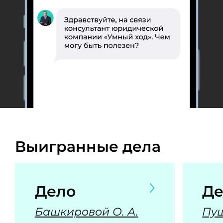
Выигранные дела
Дело
Де
Башкировой О. А.
Пуш