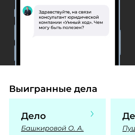
Выигранные дела
Дело
Де
Башкировой О. А.
Пуш