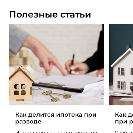
Полезные статьи
Как делится ипотека при
Как 
разводе
при 
Ипотека при разводе супругов
Разбер