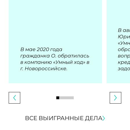
В ав
Юри
«Умн
В мае 2020 года
обра
гражданка О. обратилась
воп
в компанию «Умный ход» в
кре
г. Новороссийске.
зад
ВСЕ ВЫИГРАННЫЕ ДЕЛА