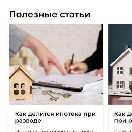
Полезные статьи
Как делится ипотека при
Как 
разводе
при 
Ипотека при разводе супругов
Разбер