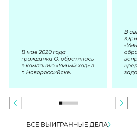
В ав
Юри
«Умн
В мае 2020 года
обра
гражданка О. обратилась
воп
в компанию «Умный ход» в
кре
г. Новороссийске.
зад
ВСЕ ВЫИГРАННЫЕ ДЕЛА