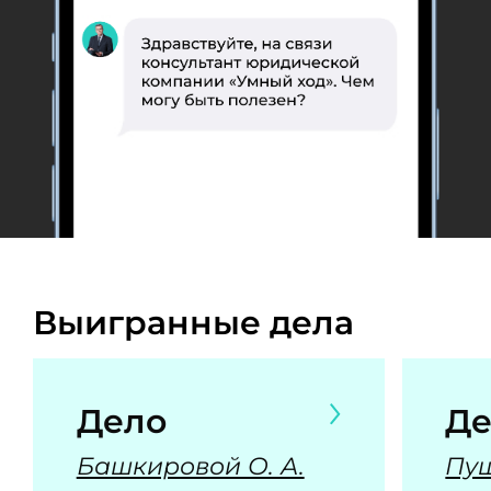
Выигранные дела
Дело
Де
Башкировой О. А.
Пуш