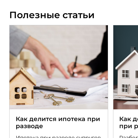
Полезные статьи
Как делится ипотека при
Как 
разводе
при 
Ипотека при разводе супругов
Разбер