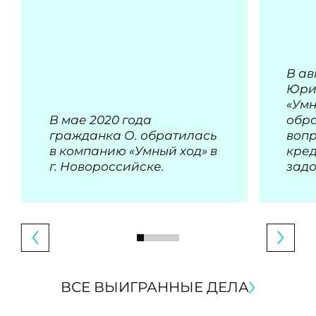
В ав
Юри
«Умн
В мае 2020 года
обра
гражданка О. обратилась
воп
в компанию «Умный ход» в
кре
г. Новороссийске.
зад
ВСЕ ВЫИГРАННЫЕ ДЕЛА