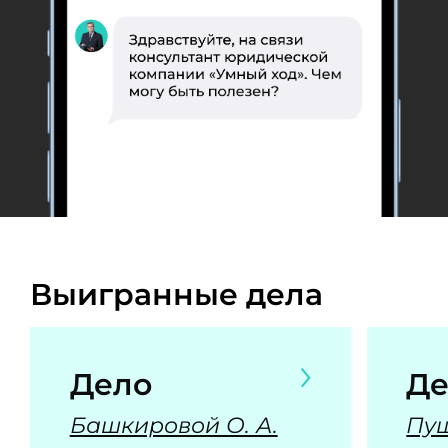
Выигранные дела
Дело
Де
Башкировой О. А.
Пуш