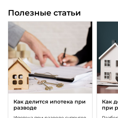
Полезные статьи
Как делится ипотека при
Как 
разводе
при 
Ипотека при разводе супругов
Разбер