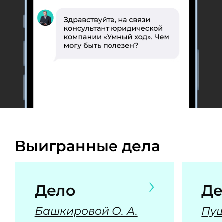
Выигранные дела
Дело
Де
Башкировой О. А.
Пуш