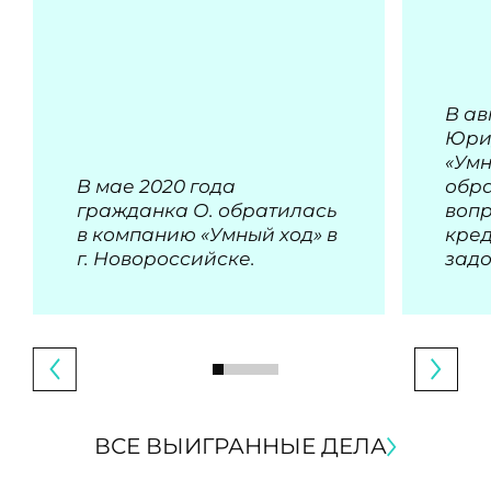
В ав
Юри
«Умн
В мае 2020 года
обра
гражданка О. обратилась
воп
в компанию «Умный ход» в
кре
г. Новороссийске.
зад
ВСЕ ВЫИГРАННЫЕ ДЕЛА