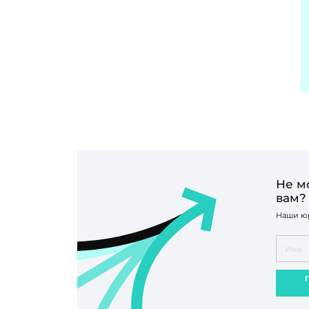
Не м
вам?
Наши юр