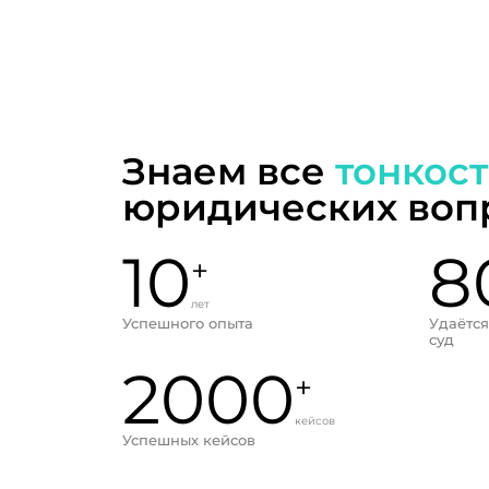
Знаем все
тонкос
юридических воп
10
8
+
лет
Успешного опыта
Удаётся
суд
2000
+
кейсов
Успешных кейсов