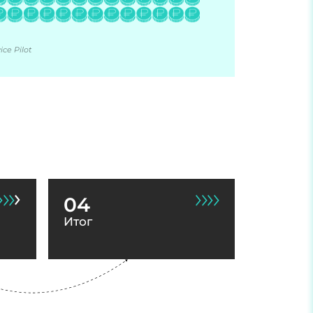
ce Pilot
04
Итог