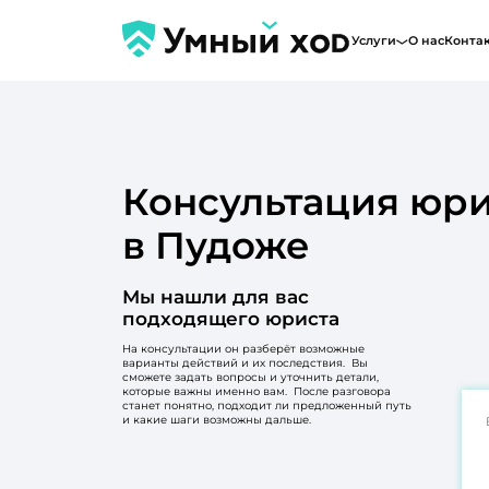
Услуги
О нас
Конта
Консультация юри
в Пудоже
Мы нашли для вас
подходящего юриста
На консультации он разберёт возможные
варианты действий и их последствия. Вы
сможете задать вопросы и уточнить детали,
которые важны именно вам. После разговора
станет понятно, подходит ли предложенный путь
и какие шаги возможны дальше.