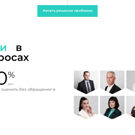
Начать решение проблемы
ти
в
росах
0
%
дел
 оценить без обращения в