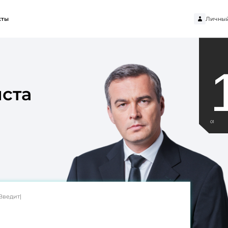
Личный
кты
ста
01