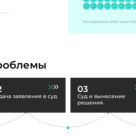
Исследовании Early Legal Advi
роблемы
2
03
дача заявления в суд
Суд и вынесение
решения