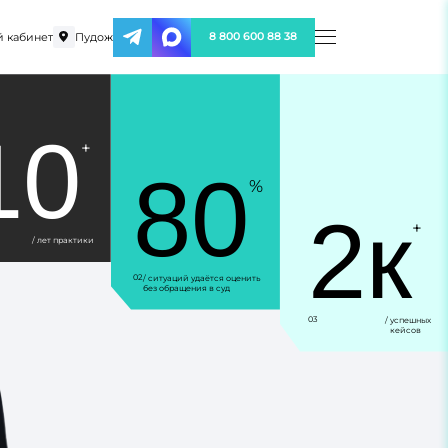
 кабинет
Пудож
8 800 600 88 38
10
+
80
%
2к
+
/ лет практики
02
/ ситуаций удаётся оценить
без обращения в суд
03
/ успешных
кейсов