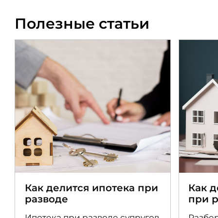
Полезные статьи
Как делится ипотека при
Как 
разводе
при 
Ипотека при разводе супругов
Разбер