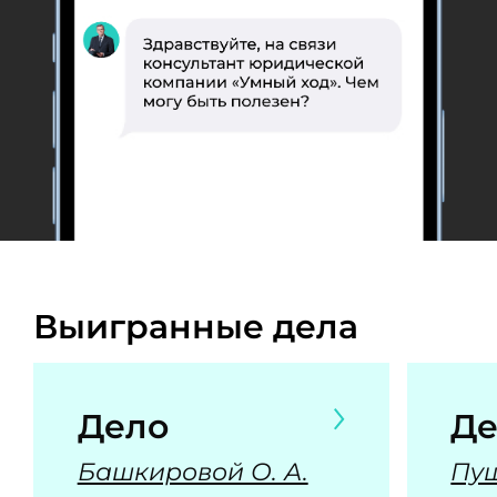
Выигранные дела
Дело
Де
Башкировой О. А.
Пуш