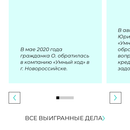
В ав
Юри
«Умн
В мае 2020 года
обра
гражданка О. обратилась
воп
в компанию «Умный ход» в
кре
г. Новороссийске.
зад
ВСЕ ВЫИГРАННЫЕ ДЕЛА