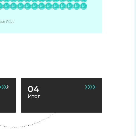
ce Pilot
04
Итог