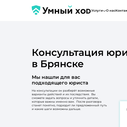
Услуги
О нас
Конта
Консультация юри
в Брянске
Мы нашли для вас
подходящего юриста
На консультации он разберёт возможные
варианты действий и их последствия. Вы
сможете задать вопросы и уточнить детали,
которые важны именно вам. После разговора
станет понятно, подходит ли предложенный путь
и какие шаги возможны дальше.