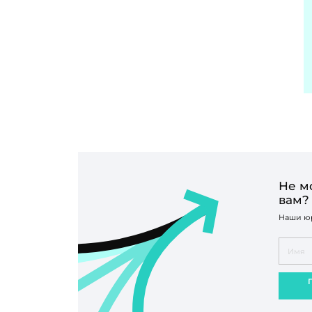
Не м
вам?
Наши юр