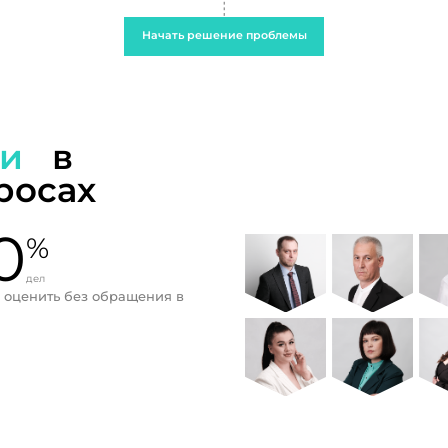
Начать решение проблемы
ти
в
росах
0
%
дел
 оценить без обращения в