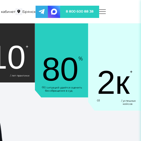
 кабинет
Брянск
8 800 600 88 38
10
+
80
%
2к
+
/ лет практики
02
/ ситуаций удаётся оценить
без обращения в суд
03
/ успешных
кейсов