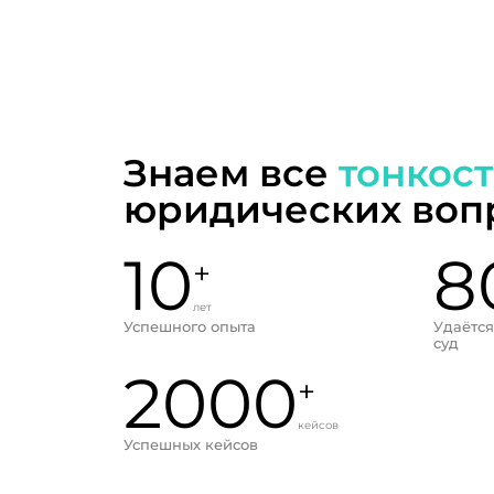
Знаем все
тонкос
юридических воп
10
8
+
лет
Успешного опыта
Удаётся
суд
2000
+
кейсов
Успешных кейсов