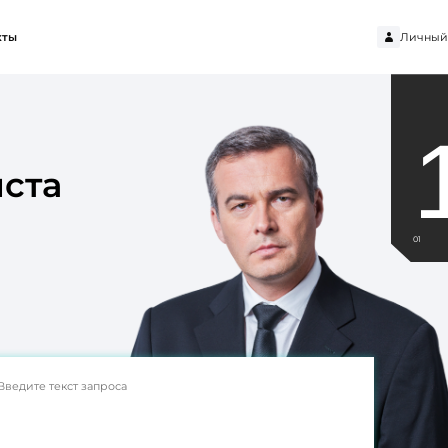
Личный
кты
ста
01