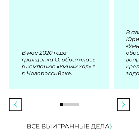
В ав
Юри
«Умн
В мае 2020 года
обра
гражданка О. обратилась
воп
в компанию «Умный ход» в
кре
г. Новороссийске.
зад
ВСЕ ВЫИГРАННЫЕ ДЕЛА