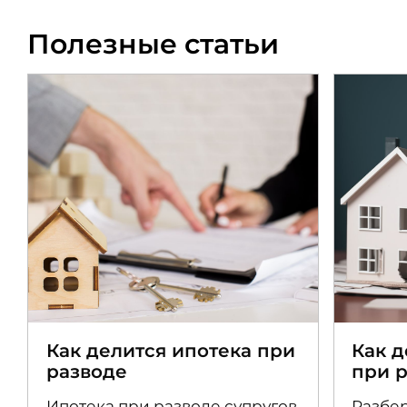
Полезные статьи
Как делится ипотека при
Как 
разводе
при 
Ипотека при разводе супругов
Разбер