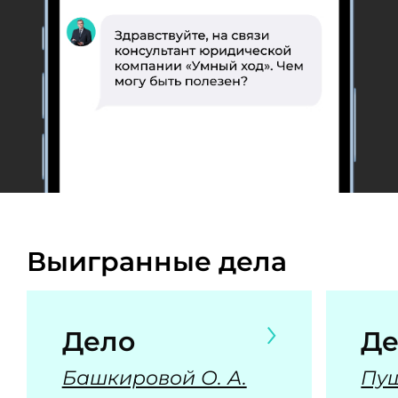
Выигранные дела
Дело
Де
Башкировой О. А.
Пуш