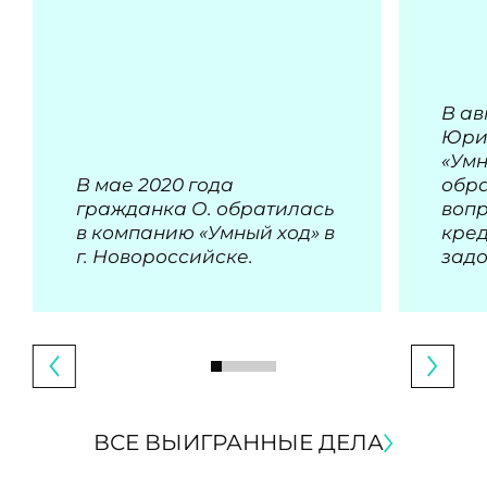
В ав
Юри
«Умн
В мае 2020 года
обра
гражданка О. обратилась
воп
в компанию «Умный ход» в
кре
г. Новороссийске.
зад
ВСЕ ВЫИГРАННЫЕ ДЕЛА