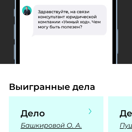
Выигранные дела
Дело
Де
Башкировой О. А.
Пуш