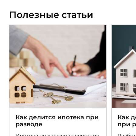
Полезные статьи
Как делится ипотека при
Как 
разводе
при 
Ипотека при разводе супругов
Разбер