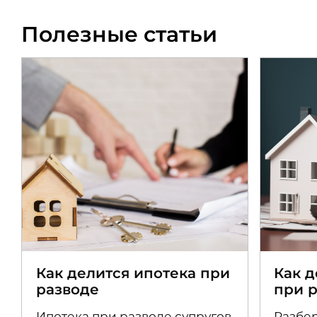
Полезные статьи
Как делится ипотека при
Как 
разводе
при 
Ипотека при разводе супругов
Разбер