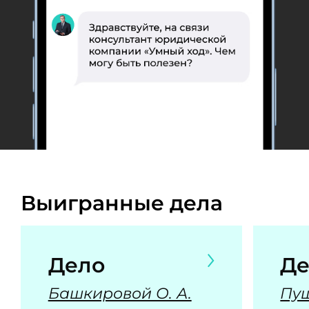
Выигранные дела
Дело
Де
Башкировой О. А.
Пуш