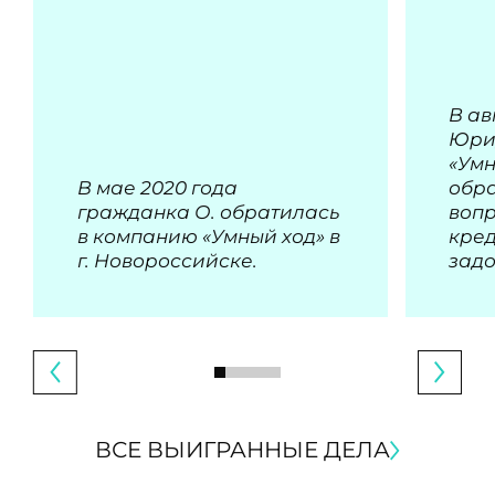
В ав
Юри
«Умн
В мае 2020 года
обра
гражданка О. обратилась
воп
в компанию «Умный ход» в
кре
г. Новороссийске.
зад
ВСЕ ВЫИГРАННЫЕ ДЕЛА