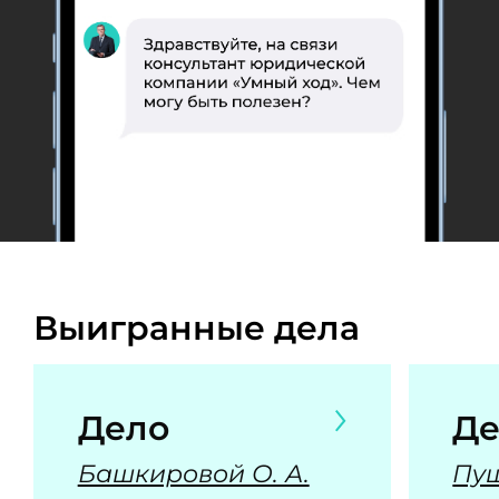
Выигранные дела
Дело
Де
Башкировой О. А.
Пуш