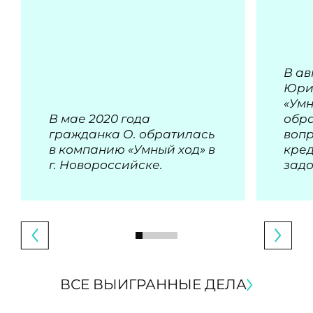
В ав
Юри
«Умн
В мае 2020 года
обра
гражданка О. обратилась
воп
в компанию «Умный ход» в
кре
г. Новороссийске.
зад
ВСЕ ВЫИГРАННЫЕ ДЕЛА