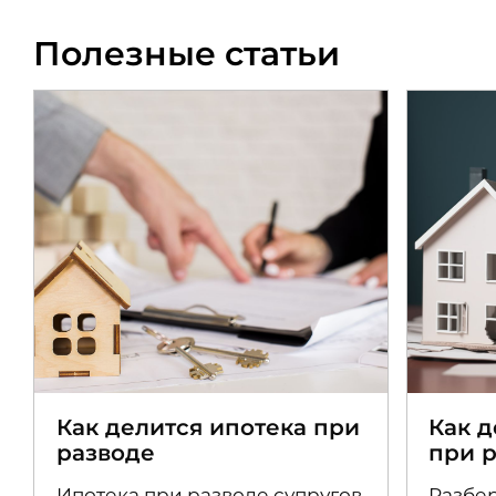
Полезные статьи
Как делится ипотека при
Как 
разводе
при 
Ипотека при разводе супругов
Разбер