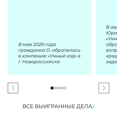
В ав
Юри
«Умн
В мае 2020 года
обра
гражданка О. обратилась
воп
в компанию «Умный ход» в
кре
г. Новороссийске.
зад
ВСЕ ВЫИГРАННЫЕ ДЕЛА