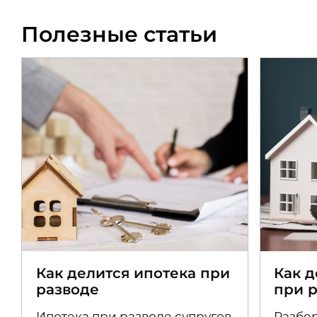
Полезные статьи
Как делится ипотека при
Как 
разводе
при 
Ипотека при разводе супругов
Разбер