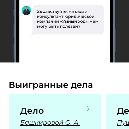
Выигранные дела
Дело
Де
Башкировой О. А.
Пуш