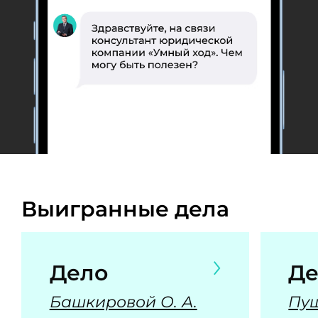
Выигранные дела
Дело
Де
Башкировой О. А.
Пуш