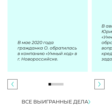
В ав
Юри
«Умн
В мае 2020 года
обра
гражданка О. обратилась
воп
в компанию «Умный ход» в
кре
г. Новороссийске.
зад
ВСЕ ВЫИГРАННЫЕ ДЕЛА