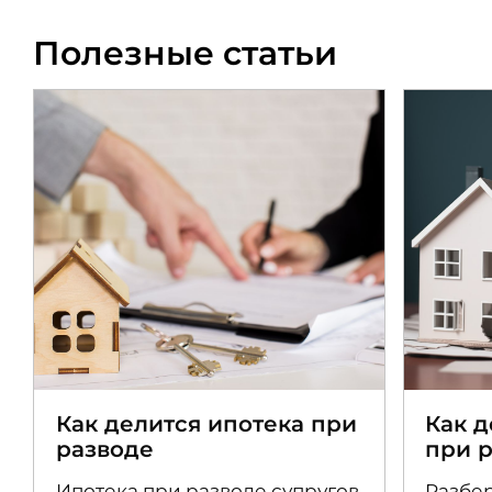
Полезные статьи
Как делится ипотека при
Как 
разводе
при 
Ипотека при разводе супругов
Разбер