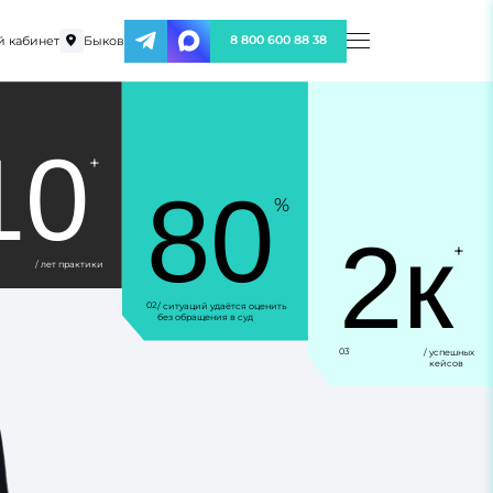
 кабинет
Быков
8 800 600 88 38
10
+
80
%
2к
+
/ лет практики
02
/ ситуаций удаётся оценить
без обращения в суд
03
/ успешных
кейсов