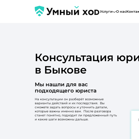
Услуги
О нас
Конта
Консультация юри
в Быкове
Мы нашли для вас
подходящего юриста
На консультации он разберёт возможные
варианты действий и их последствия. Вы
сможете задать вопросы и уточнить детали,
которые важны именно вам. После разговора
станет понятно, подходит ли предложенный путь
и какие шаги возможны дальше.