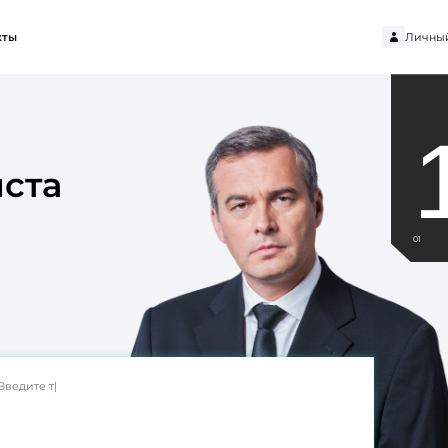
Личный
кты
ста
01