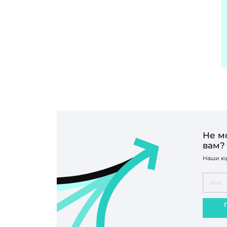
Не м
вам?
Наши юр