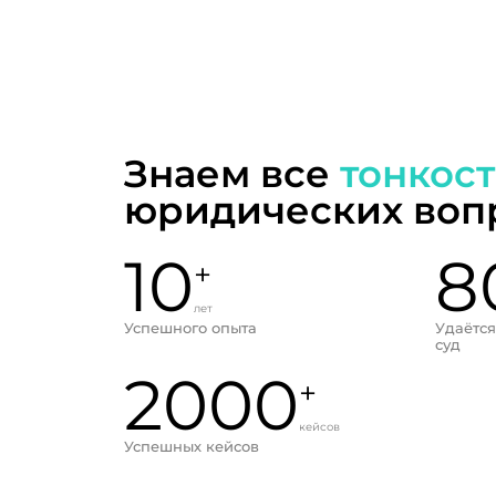
Знаем все
тонкос
юридических воп
10
8
+
лет
Успешного опыта
Удаётся
суд
2000
+
кейсов
Успешных кейсов