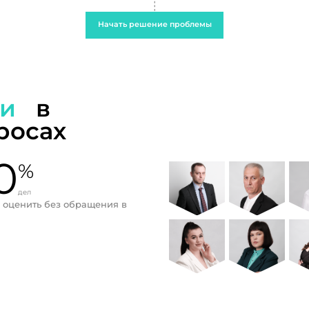
Начать решение проблемы
ти
в
росах
0
%
дел
 оценить без обращения в