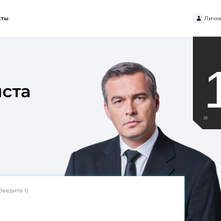
Личн
кты
ста
01