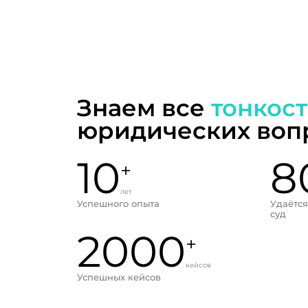
Знаем все
тонкос
юридических воп
10
8
+
лет
Успешного опыта
Удаётся
суд
2000
+
кейсов
Успешных кейсов