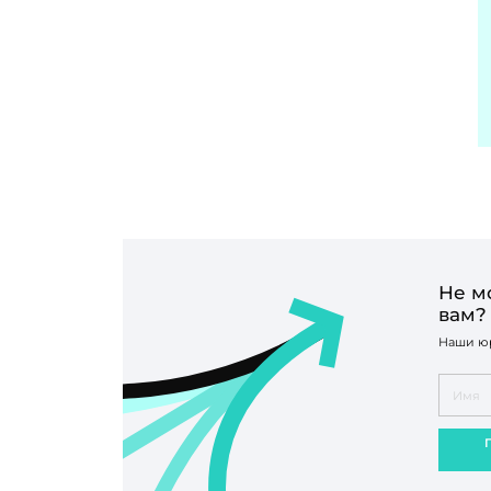
Не м
вам?
Наши юр