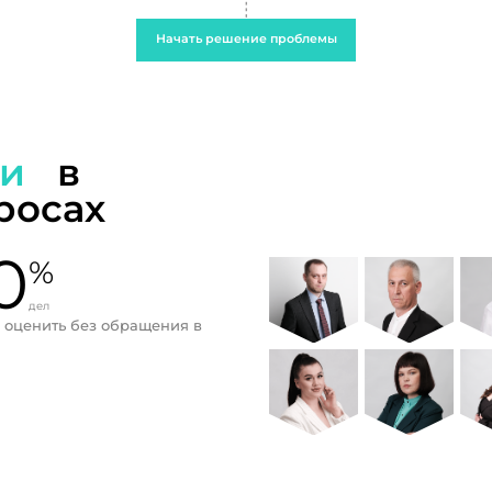
Начать решение проблемы
ти
в
росах
0
%
дел
 оценить без обращения в