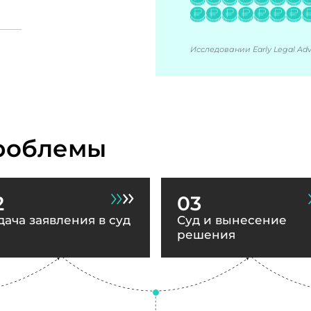
Исследовании Early Legal Advi
роблемы
2
03
дача заявления в суд
Суд и вынесение
решения