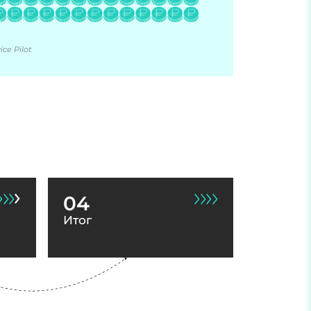
ce Pilot
04
Итог