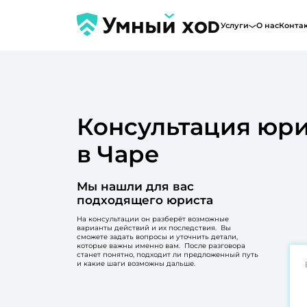
Услуги
О нас
Конта
Консультация юри
в Чаре
Мы нашли для вас
подходящего юриста
На консультации он разберёт возможные
варианты действий и их последствия. Вы
сможете задать вопросы и уточнить детали,
которые важны именно вам. После разговора
станет понятно, подходит ли предложенный путь
и какие шаги возможны дальше.