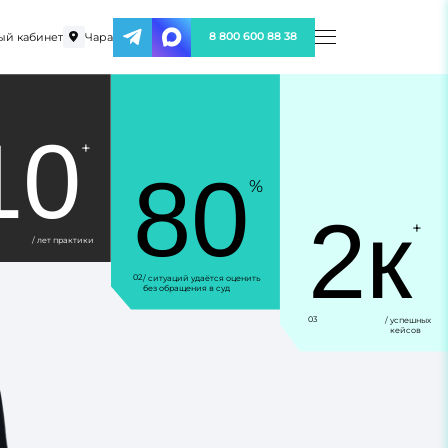
ый кабинет
Чара
8 800 600 88 38
10
+
80
%
2к
+
/ лет практики
02
/ ситуаций удаётся оценить
без обращения в суд
03
/ успешных
кейсов