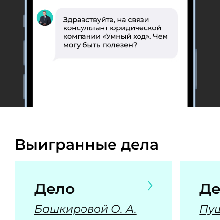
Выигранные дела
Дело
Де
Башкировой О. А.
Пуш