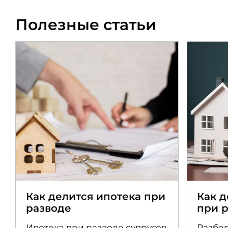
Полезные статьи
Как делится ипотека при
Как 
разводе
при 
Ипотека при разводе супругов
Разбер