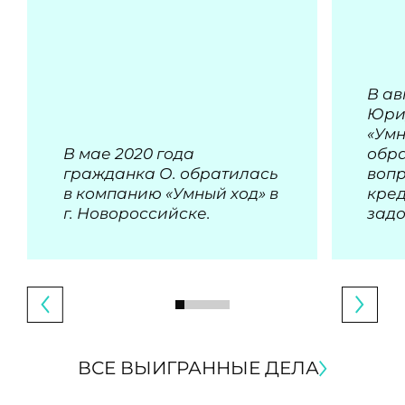
В ав
Юри
«Умн
В мае 2020 года
обра
гражданка О. обратилась
воп
в компанию «Умный ход» в
кре
г. Новороссийске.
зад
ВСЕ ВЫИГРАННЫЕ ДЕЛА