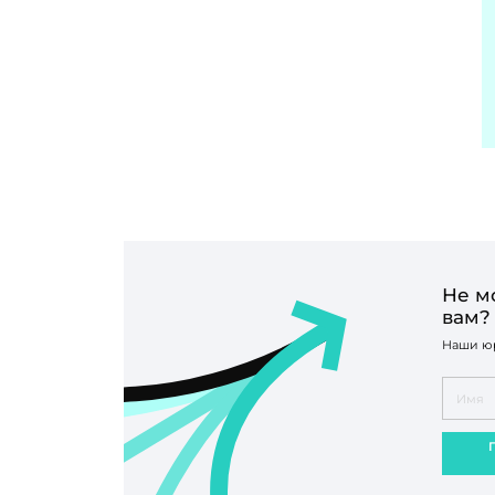
Не м
вам?
Наши юр