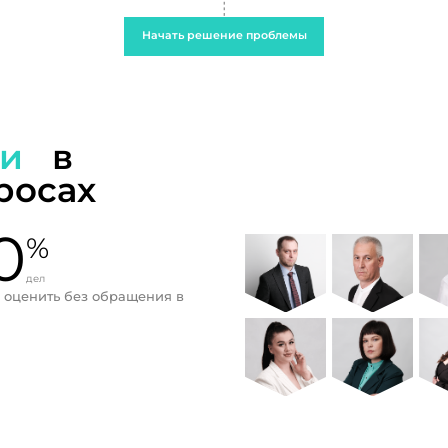
Начать решение проблемы
ти
в
росах
0
%
дел
 оценить без обращения в