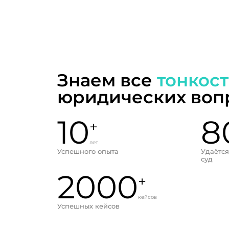
Знаем все
тонкос
юридических воп
10
8
+
лет
Успешного опыта
Удаётся
суд
2000
+
кейсов
Успешных кейсов