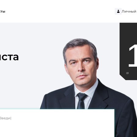
Личный 
кты
ста
01