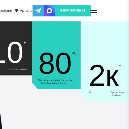
кабинет
Аргаяш
8 800 600 88 38
10
+
80
%
2к
+
/ лет практики
02
/ ситуаций удаётся оценить
без обращения в суд
03
/ успешных
кейсов