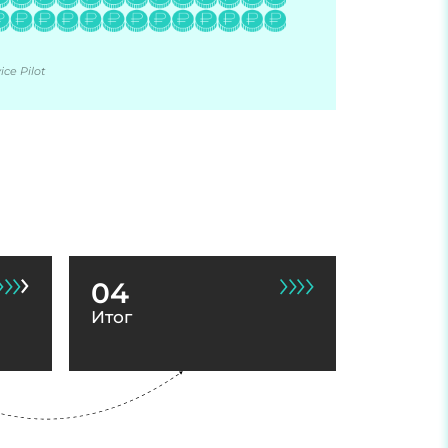
ce Pilot
04
Итог