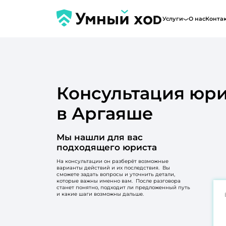
Услуги
О нас
Конта
Консультация юри
в Аргаяше
Мы нашли для вас
подходящего юриста
На консультации он разберёт возможные
варианты действий и их последствия. Вы
сможете задать вопросы и уточнить детали,
которые важны именно вам. После разговора
станет понятно, подходит ли предложенный путь
и какие шаги возможны дальше.