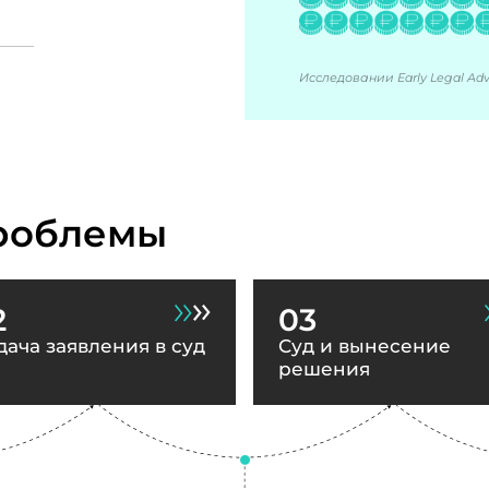
Исследовании Early Legal Advi
роблемы
2
03
дача заявления в суд
Суд и вынесение
решения