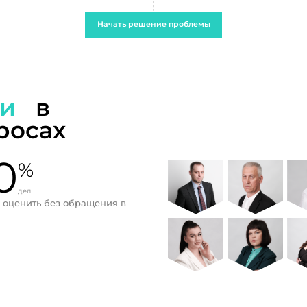
Начать решение проблемы
ти
в
росах
0
%
дел
 оценить без обращения в