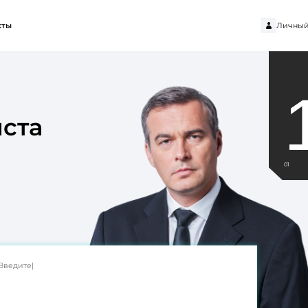
Личный
кты
ста
01