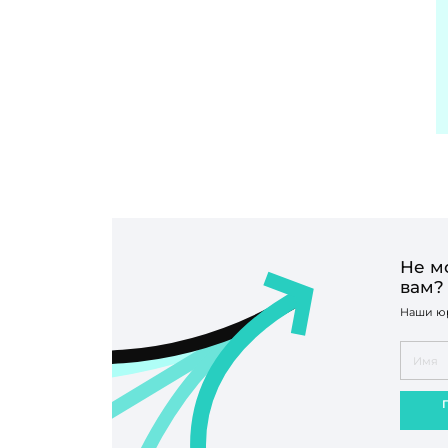
Не м
вам?
Наши юр