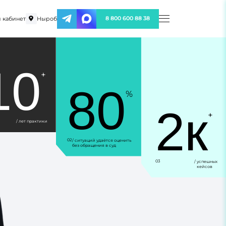
 кабинет
Ныроб
8 800 600 88 38
10
+
80
%
2к
+
/ лет практики
02
/ ситуаций удаётся оценить
без обращения в суд
03
/ успешных
кейсов