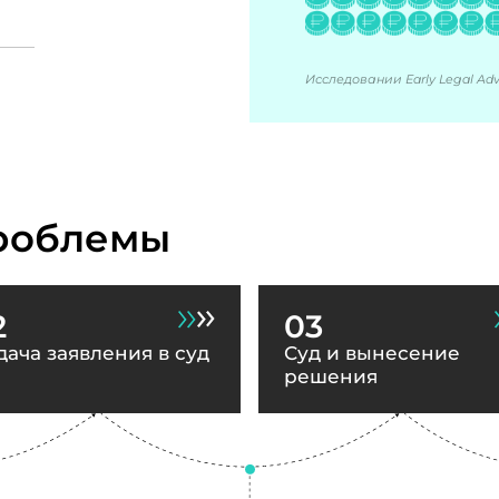
Исследовании Early Legal Advi
роблемы
2
03
дача заявления в суд
Суд и вынесение
решения