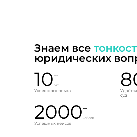
Знаем все
тонкос
юридических воп
10
8
+
лет
Успешного опыта
Удаётся
суд
2000
+
кейсов
Успешных кейсов