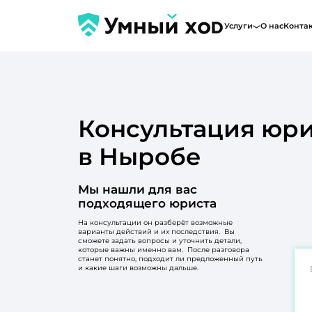
Услуги
О нас
Конта
Консультация юри
в Ныробе
Мы нашли для вас
подходящего юриста
На консультации он разберёт возможные
варианты действий и их последствия. Вы
сможете задать вопросы и уточнить детали,
которые важны именно вам. После разговора
станет понятно, подходит ли предложенный путь
и какие шаги возможны дальше.