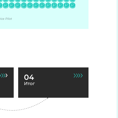
ce Pilot
04
Итог