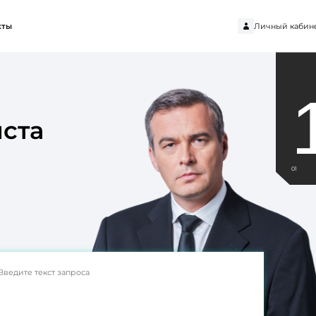
Личный кабин
кты
ста
01