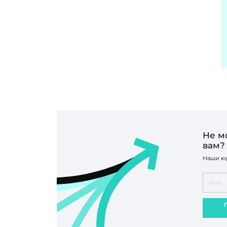
Не м
вам?
Наши юр