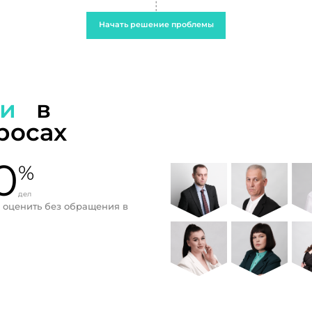
Начать решение проблемы
ти
в
росах
0
%
дел
 оценить без обращения в