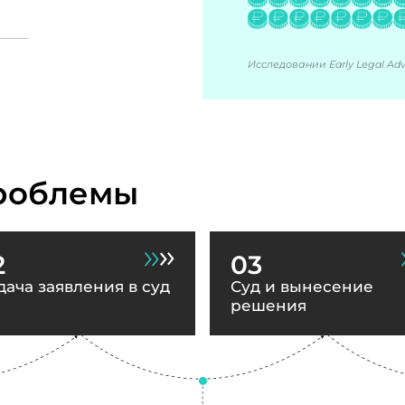
Исследовании Early Legal Advi
роблемы
2
03
дача заявления в суд
Суд и вынесение
решения