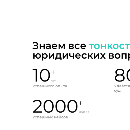
Знаем все
тонкос
юридических воп
10
8
+
лет
Успешного опыта
Удаётся
суд
2000
+
кейсов
Успешных кейсов