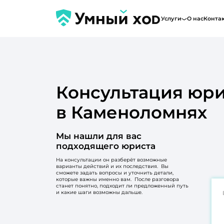
Услуги
О нас
Конта
Консультация юри
в Каменоломнях
Мы нашли для вас
подходящего юриста
На консультации он разберёт возможные
варианты действий и их последствия. Вы
сможете задать вопросы и уточнить детали,
которые важны именно вам. После разговора
станет понятно, подходит ли предложенный путь
и какие шаги возможны дальше.