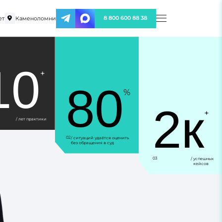
ет
Каменоломни
8 800 600 88 38
10
+
80
%
2к
+
/ лет практики
02
/ ситуаций удаётся оценить
без обращения в суд
03
/ успешных
кейсов