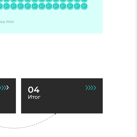
ce Pilot
04
Итог