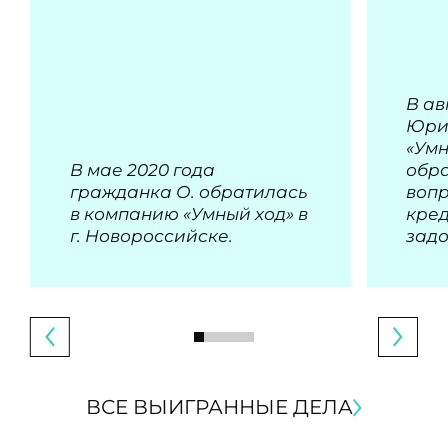
В ав
Юри
«Умн
В мае 2020 года
обра
гражданка О. обратилась
воп
в компанию «Умный ход» в
кре
г. Новороссийске.
зад
ВСЕ ВЫИГРАННЫЕ ДЕЛА