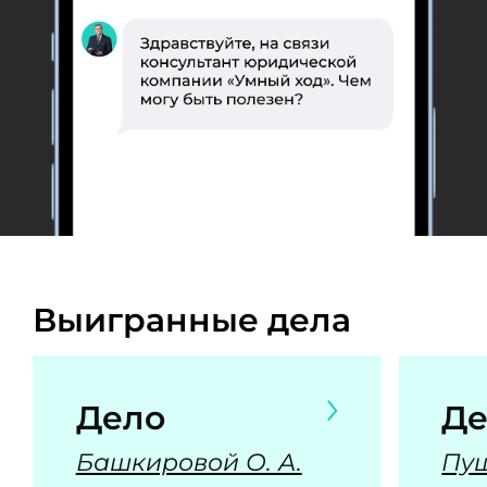
Выигранные дела
Дело
Де
Башкировой О. А.
Пуш