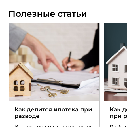
Полезные статьи
Как делится ипотека при
Как 
разводе
при 
Ипотека при разводе супругов
Разбер