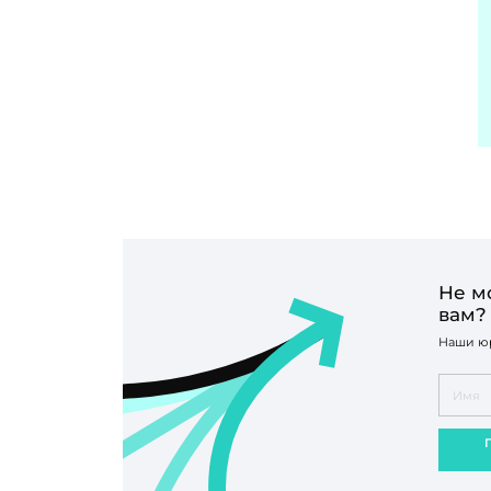
Не м
вам?
Наши юр