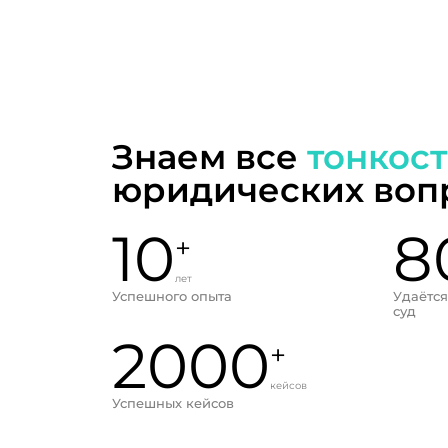
Знаем все
тонкос
юридических воп
10
8
+
лет
Успешного опыта
Удаётся
суд
2000
+
кейсов
Успешных кейсов