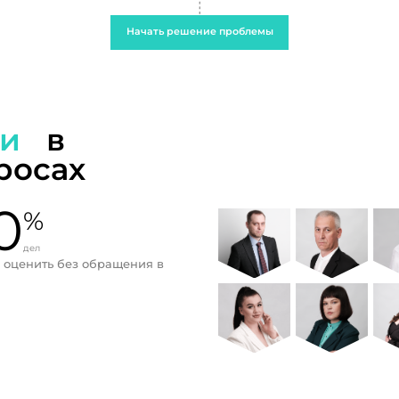
Начать решение проблемы
ти
в
росах
0
%
дел
 оценить без обращения в