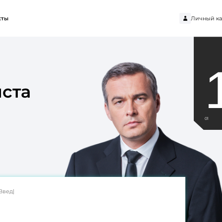
Личный ка
кты
ста
01