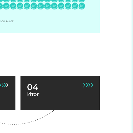
ce Pilot
04
Итог