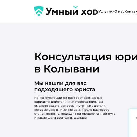
Услуги
О нас
Конта
Консультация юри
в Колывани
Мы нашли для вас
подходящего юриста
На консультации он разберёт возможные
варианты действий и их последствия. Вы
сможете задать вопросы и уточнить детали,
которые важны именно вам. После разговора
станет понятно, подходит ли предложенный путь
и какие шаги возможны дальше.