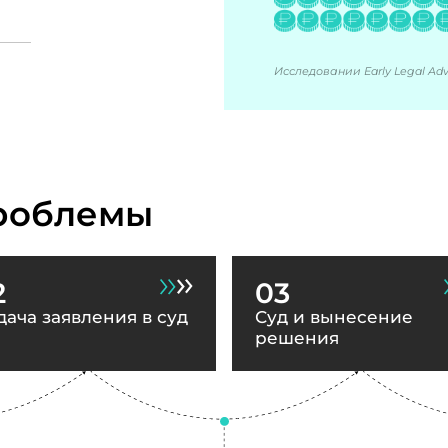
Исследовании Early Legal Advi
роблемы
2
03
дача заявления в суд
Суд и вынесение
решения