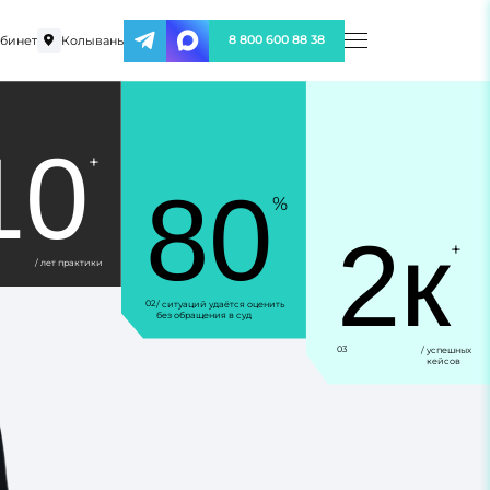
бинет
Колывань
8 800 600 88 38
10
+
80
%
2к
+
/ лет практики
02
/ ситуаций удаётся оценить
без обращения в суд
03
/ успешных
кейсов