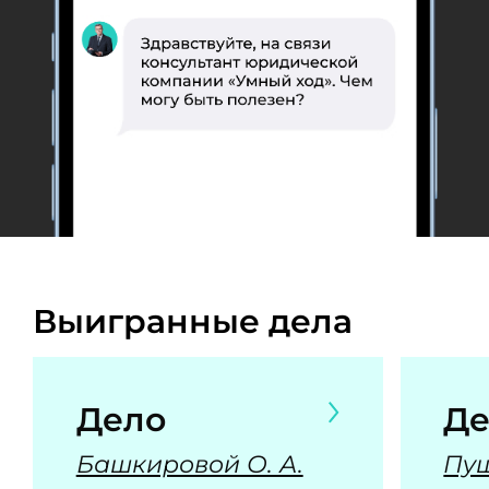
Выигранные дела
Дело
Де
Башкировой О. А.
Пуш