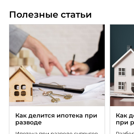
Полезные статьи
Как делится ипотека при
Как 
разводе
при 
Ипотека при разводе супругов
Разбер