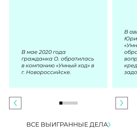
В ав
Юри
«Умн
В мае 2020 года
обра
гражданка О. обратилась
воп
в компанию «Умный ход» в
кре
г. Новороссийске.
зад
ВСЕ ВЫИГРАННЫЕ ДЕЛА