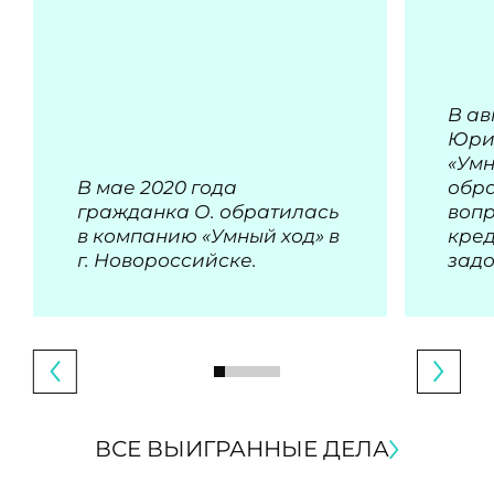
В ав
Юри
«Умн
В мае 2020 года
обра
гражданка О. обратилась
воп
в компанию «Умный ход» в
кре
г. Новороссийске.
зад
ВСЕ ВЫИГРАННЫЕ ДЕЛА