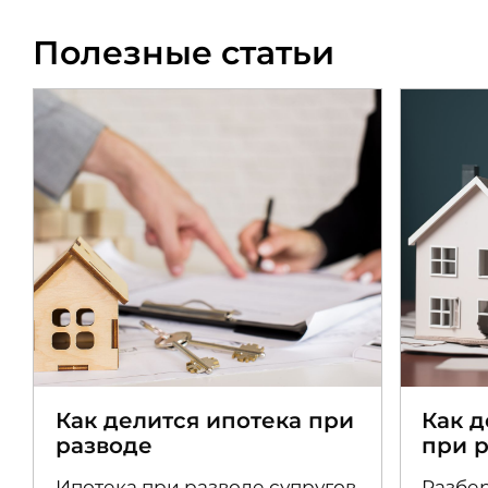
Полезные статьи
Как делится ипотека при
Как 
разводе
при 
Ипотека при разводе супругов
Разбер