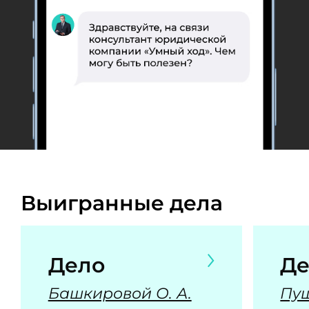
Выигранные дела
Дело
Де
Башкировой О. А.
Пуш