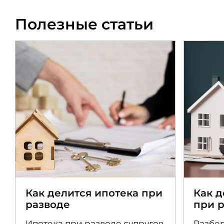
Полезные статьи
Как делится ипотека при
Как 
разводе
при 
Ипотека при разводе супругов
Разбер