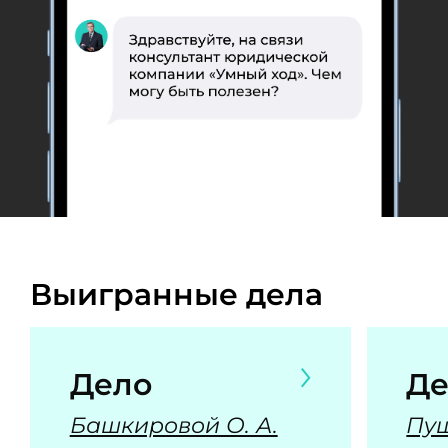
Выигранные дела
Дело
Де
Башкировой О. А.
Пуш