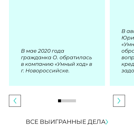
В ав
Юри
«Умн
В мае 2020 года
обра
гражданка О. обратилась
воп
в компанию «Умный ход» в
кре
г. Новороссийске.
зад
ВСЕ ВЫИГРАННЫЕ ДЕЛА