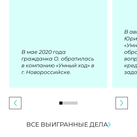
В ав
Юри
«Умн
В мае 2020 года
обра
гражданка О. обратилась
воп
в компанию «Умный ход» в
кре
г. Новороссийске.
зад
ВСЕ ВЫИГРАННЫЕ ДЕЛА