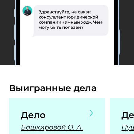
Выигранные дела
Дело
Де
Башкировой О. А.
Пуш