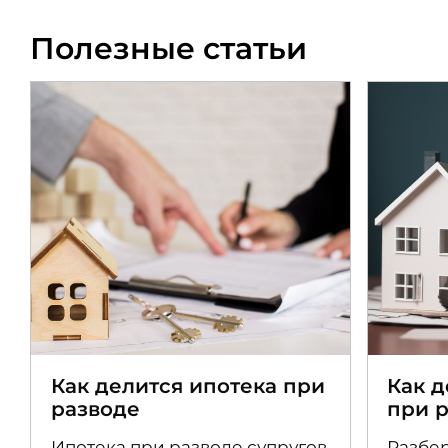
Полезные статьи
Как делится ипотека при
Как 
разводе
при 
Ипотека при разводе супругов
Разбер