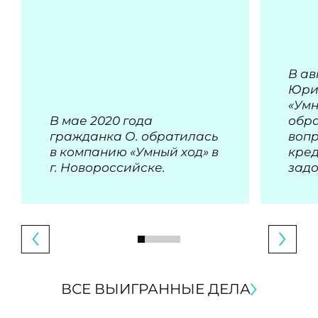
В ав
Юри
«Умн
В мае 2020 года
обра
гражданка О. обратилась
воп
в компанию «Умный ход» в
кре
г. Новороссийске.
зад
ВСЕ ВЫИГРАННЫЕ ДЕЛА