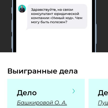
Выигранные дела
Дело
Де
Башкировой О. А.
Пуш