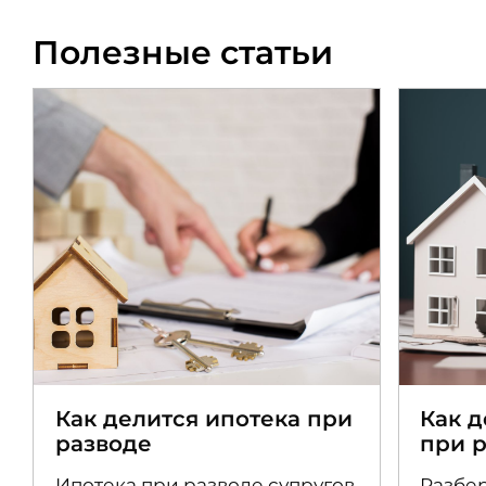
Полезные статьи
Как делится ипотека при
Как 
разводе
при 
Ипотека при разводе супругов
Разбер