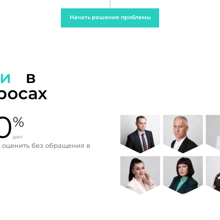
Начать решение проблемы
ти
в
росах
0
%
дел
 оценить без обращения в