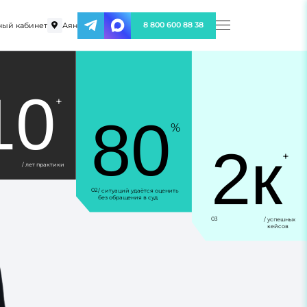
ый кабинет
Аян
8 800 600 88 38
10
+
80
%
2к
+
/ лет практики
02
/ ситуаций удаётся оценить
без обращения в суд
03
/ успешных
кейсов