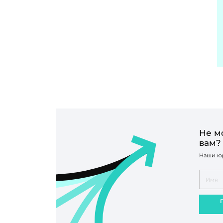
Не м
вам?
Наши юр