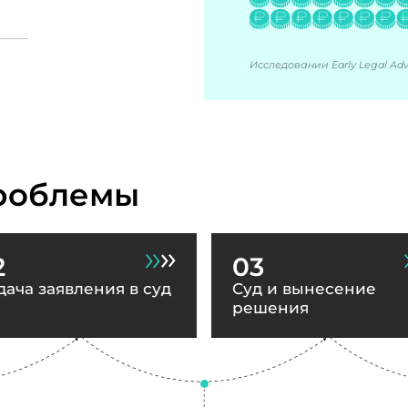
Исследовании Early Legal Advi
роблемы
2
03
дача заявления в суд
Суд и вынесение
решения