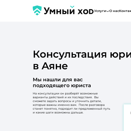
Услуги
О нас
Конта
Консультация юри
в Аяне
Мы нашли для вас
подходящего юриста
На консультации он разберёт возможные
варианты действий и их последствия. Вы
сможете задать вопросы и уточнить детали,
которые важны именно вам. После разговора
станет понятно, подходит ли предложенный путь
и какие шаги возможны дальше.