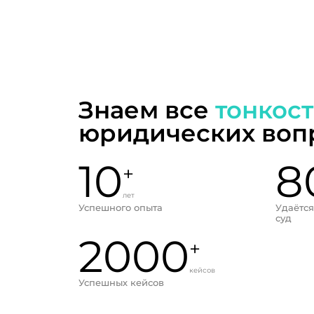
Знаем все
тонкос
юридических воп
10
8
+
лет
Успешного опыта
Удаётся
суд
2000
+
кейсов
Успешных кейсов