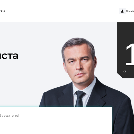
Личн
кты
ста
01