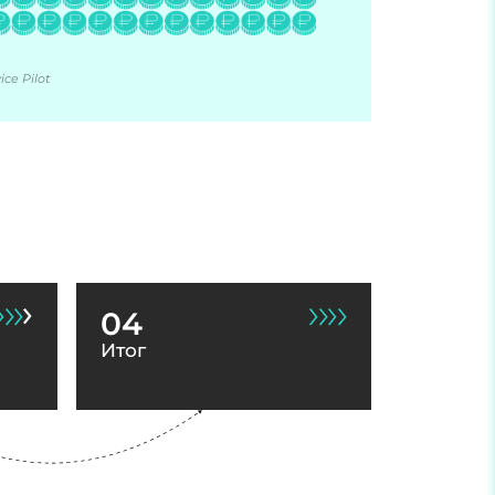
ce Pilot
04
Итог