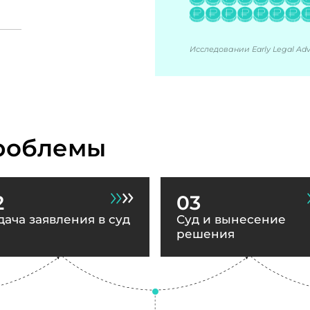
Исследовании Early Legal Advi
роблемы
2
03
дача заявления в суд
Суд и вынесение
решения