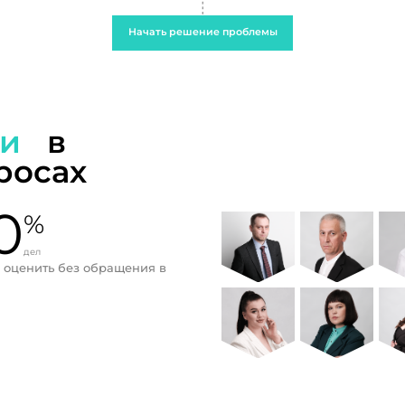
Начать решение проблемы
ти
в
росах
0
%
дел
 оценить без обращения в