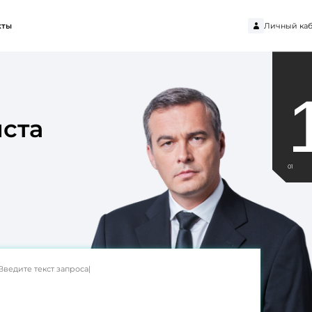
Личный каб
кты
ста
01