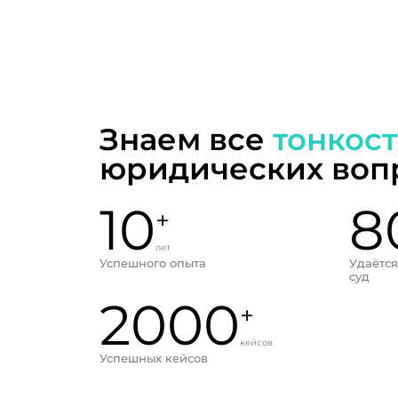
Знаем все
тонкос
юридических воп
10
8
+
лет
Успешного опыта
Удаётся
суд
2000
+
кейсов
Успешных кейсов