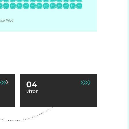
ce Pilot
04
Итог