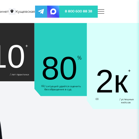
инет
Кущевская
8 800 600 88 38
10
+
80
%
2к
+
/ лет практики
02
/ ситуаций удаётся оценить
без обращения в суд
03
/ успешных
кейсов