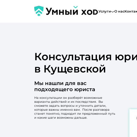
Услуги
О нас
Конта
Консультация юри
в Кущевской
Мы нашли для вас
подходящего юриста
На консультации он разберёт возможные
варианты действий и их последствия. Вы
сможете задать вопросы и уточнить детали,
которые важны именно вам. После разговора
станет понятно, подходит ли предложенный путь
и какие шаги возможны дальше.