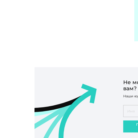
Не м
вам?
Наши юр