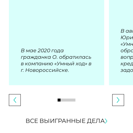
В ав
Юри
«Умн
В мае 2020 года
обра
гражданка О. обратилась
воп
в компанию «Умный ход» в
кре
г. Новороссийске.
зад
ВСЕ ВЫИГРАННЫЕ ДЕЛА