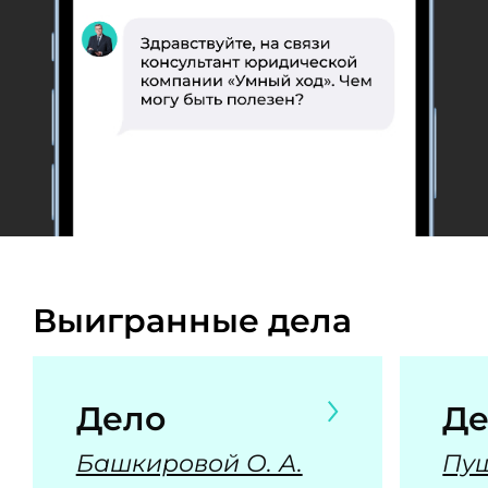
Выигранные дела
Дело
Де
Башкировой О. А.
Пуш