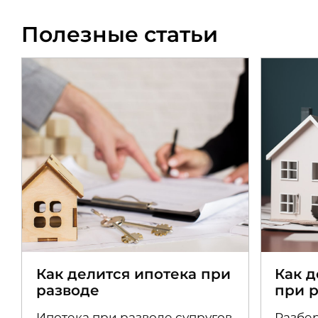
Полезные статьи
Как делится ипотека при
Как 
разводе
при 
Ипотека при разводе супругов
Разбер