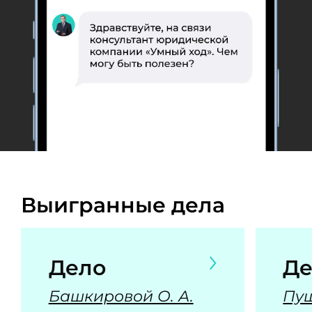
Выигранные дела
Дело
Де
Башкировой О. А.
Пуш