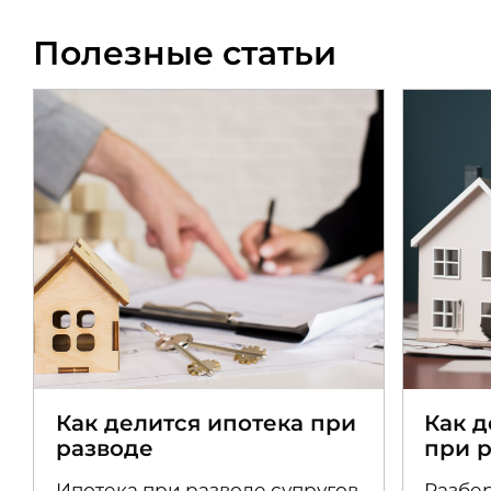
Полезные статьи
Как делится ипотека при
Как 
разводе
при 
Ипотека при разводе супругов
Разбер