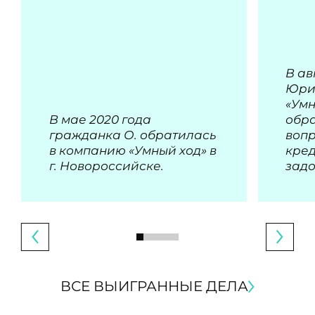
В ав
Юри
«Умн
В мае 2020 года
обра
гражданка О. обратилась
воп
в компанию «Умный ход» в
кре
г. Новороссийске.
зад
ВСЕ ВЫИГРАННЫЕ ДЕЛА