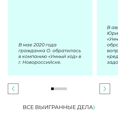
В ав
Юри
«Умн
В мае 2020 года
обра
гражданка О. обратилась
воп
в компанию «Умный ход» в
кре
г. Новороссийске.
зад
ВСЕ ВЫИГРАННЫЕ ДЕЛА