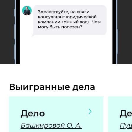
Выигранные дела
Дело
Де
Башкировой О. А.
Пуш