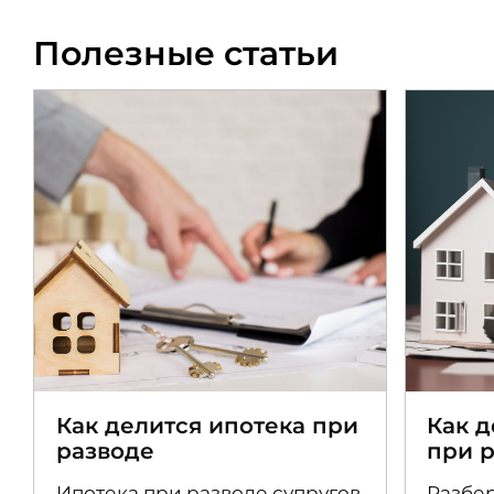
Полезные статьи
Как делится ипотека при
Как 
разводе
при 
Ипотека при разводе супругов
Разбер