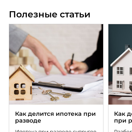
Полезные статьи
Как делится ипотека при
Как 
разводе
при 
Ипотека при разводе супругов
Разбер