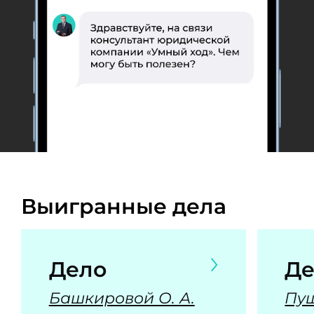
Выигранные дела
Дело
Де
Башкировой О. А.
Пуш