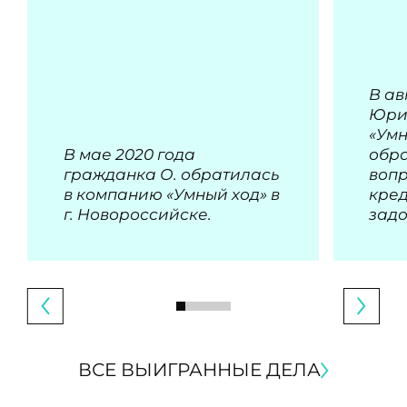
В ав
Юри
«Умн
В мае 2020 года
обра
гражданка О. обратилась
воп
в компанию «Умный ход» в
кре
г. Новороссийске.
зад
ВСЕ ВЫИГРАННЫЕ ДЕЛА