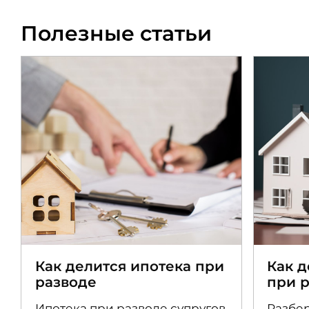
Полезные статьи
Как делится ипотека при
Как 
разводе
при 
Ипотека при разводе супругов
Разбер