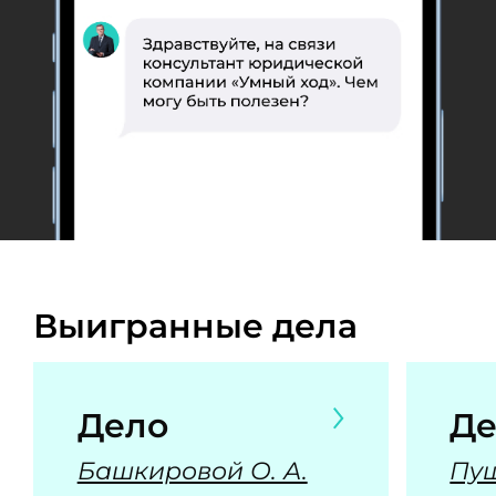
Выигранные дела
Дело
Де
Башкировой О. А.
Пуш