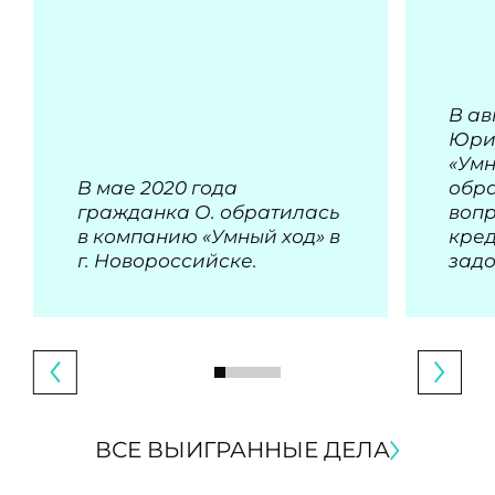
В ав
Юри
«Умн
В мае 2020 года
обра
гражданка О. обратилась
воп
в компанию «Умный ход» в
кре
г. Новороссийске.
зад
ВСЕ ВЫИГРАННЫЕ ДЕЛА