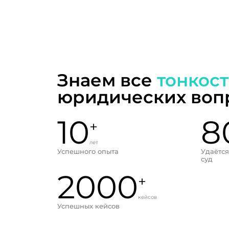
Знаем все
тонкос
юридических воп
10
8
+
лет
Успешного опыта
Удаётся
суд
2000
+
кейсов
Успешных кейсов