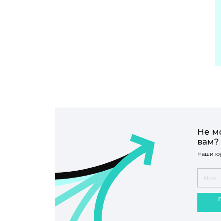
Не м
вам?
Наши юр