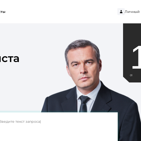
Личный 
кты
ста
01