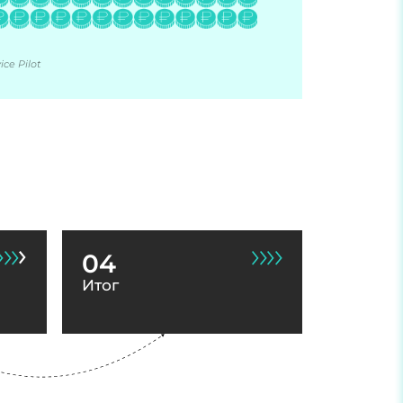
ce Pilot
04
Итог