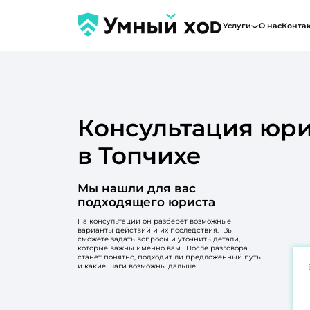
Услуги
О нас
Конта
Консультация юри
в Топчихе
Мы нашли для вас
подходящего юриста
На консультации он разберёт возможные
варианты действий и их последствия. Вы
сможете задать вопросы и уточнить детали,
которые важны именно вам. После разговора
станет понятно, подходит ли предложенный путь
и какие шаги возможны дальше.