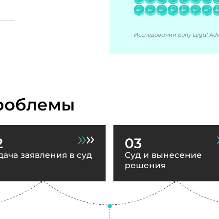
Исследовании Early Legal Advi
роблемы
2
03
дача заявления в суд
Суд и вынесение
решения