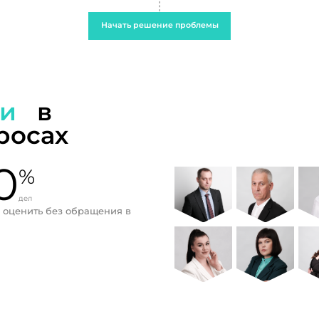
Начать решение проблемы
ти
в
росах
0
%
дел
 оценить без обращения в