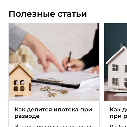
Полезные статьи
Как делится ипотека при
Как 
разводе
при 
Ипотека при разводе супругов
Разбер