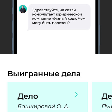
Выигранные дела
Дело
Де
Башкировой О. А.
Пуш