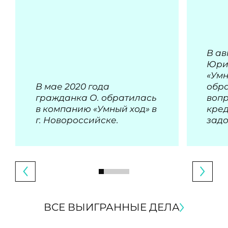
В ав
Юри
«Умн
В мае 2020 года
обра
гражданка О. обратилась
воп
в компанию «Умный ход» в
кре
г. Новороссийске.
зад
ВСЕ ВЫИГРАННЫЕ ДЕЛА