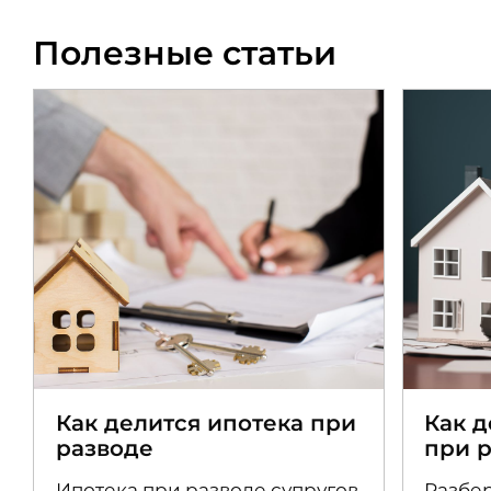
Полезные статьи
Как делится ипотека при
Как 
разводе
при 
Ипотека при разводе супругов
Разбер