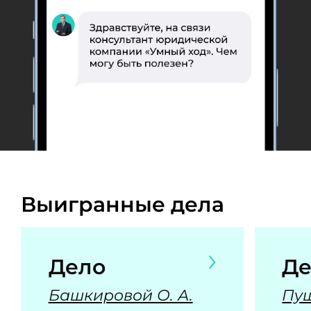
Выигранные дела
Дело
Де
Башкировой О. А.
Пуш