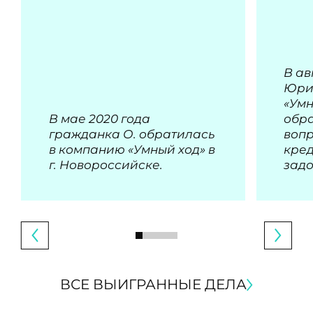
В ав
Юри
«Умн
В мае 2020 года
обра
гражданка О. обратилась
воп
в компанию «Умный ход» в
кре
г. Новороссийске.
зад
ВСЕ ВЫИГРАННЫЕ ДЕЛА