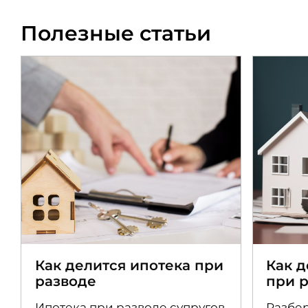
Полезные статьи
Как делится ипотека при
Как 
разводе
при 
Ипотека при разводе супругов
Разбер