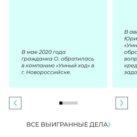
В ав
Юри
«Умн
В мае 2020 года
обра
гражданка О. обратилась
воп
в компанию «Умный ход» в
кре
г. Новороссийске.
зад
ВСЕ ВЫИГРАННЫЕ ДЕЛА