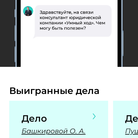
Выигранные дела
Дело
Де
Башкировой О. А.
Пуш