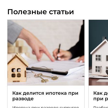
Полезные статьи
Как делится ипотека при
Как 
разводе
при 
Ипотека при разводе супругов
Разбер