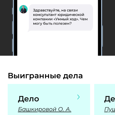
Выигранные дела
Дело
Де
Башкировой О. А.
Пуш