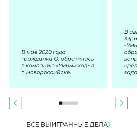
В ав
Юри
«Умн
В мае 2020 года
обра
гражданка О. обратилась
воп
в компанию «Умный ход» в
кре
г. Новороссийске.
зад
ВСЕ ВЫИГРАННЫЕ ДЕЛА