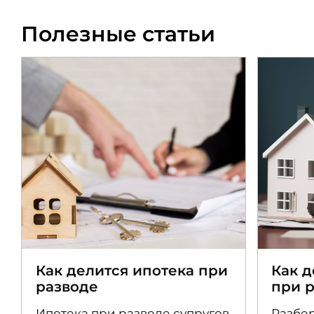
Полезные статьи
Как делится ипотека при
Как 
разводе
при 
Ипотека при разводе супругов
Разбер