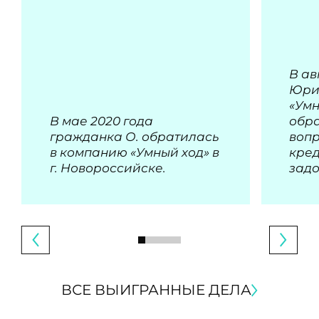
В ав
Юри
«Умн
В мае 2020 года
обра
гражданка О. обратилась
воп
в компанию «Умный ход» в
кре
г. Новороссийске.
зад
ВСЕ ВЫИГРАННЫЕ ДЕЛА