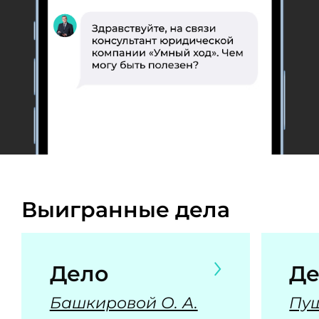
Выигранные дела
Дело
Де
Башкировой О. А.
Пуш