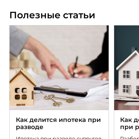
Полезные статьи
Как делится ипотека при
Как 
разводе
при 
Ипотека при разводе супругов
Разбер