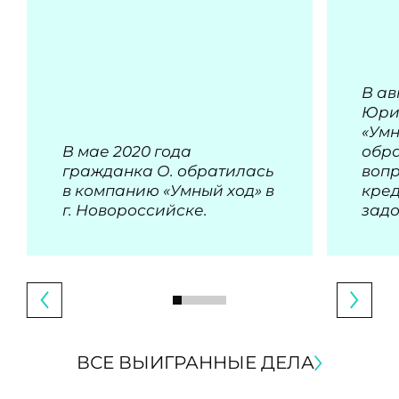
В ав
Юри
«Умн
В мае 2020 года
обра
гражданка О. обратилась
воп
в компанию «Умный ход» в
кре
г. Новороссийске.
зад
ВСЕ ВЫИГРАННЫЕ ДЕЛА