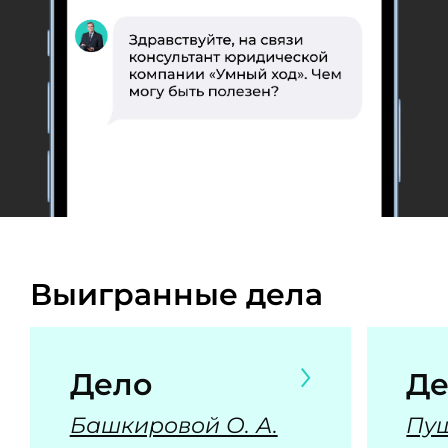
Выигранные дела
Дело
Де
Башкировой О. А.
Пуш