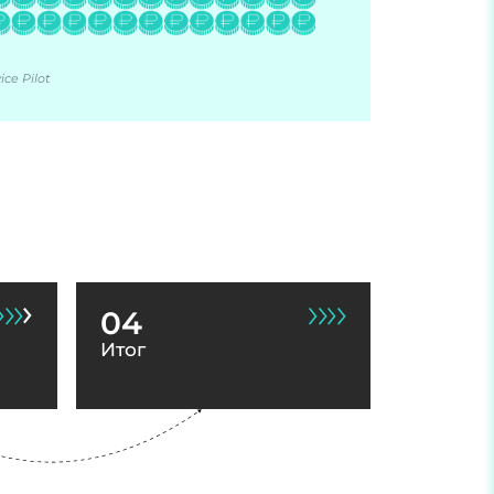
ce Pilot
04
Итог