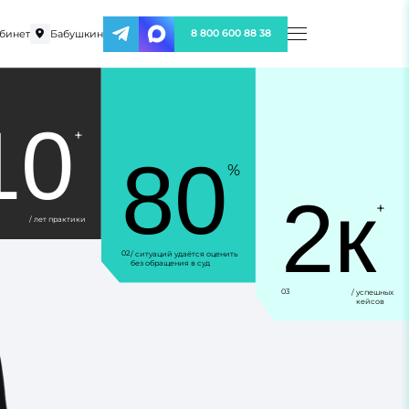
бинет
Бабушкин
8 800 600 88 38
10
+
80
%
2к
+
/ лет практики
02
/ ситуаций удаётся оценить
без обращения в суд
03
/ успешных
кейсов