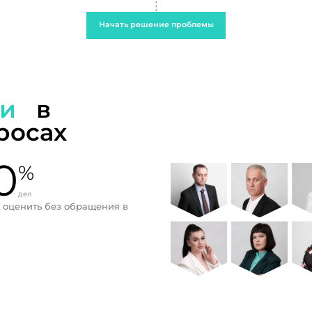
Начать решение проблемы
ти
в
росах
0
%
дел
 оценить без обращения в