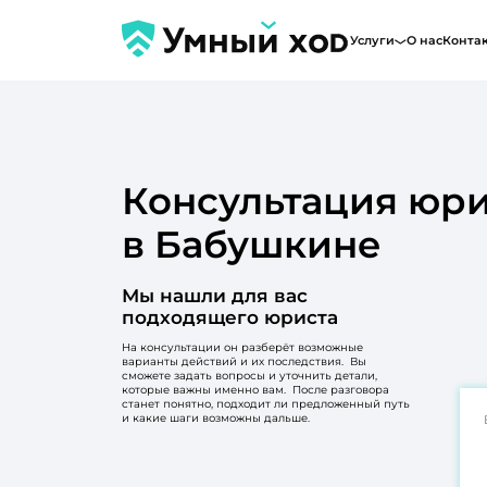
Услуги
О нас
Конта
Консультация юри
в Бабушкине
Мы нашли для вас
подходящего юриста
На консультации он разберёт возможные
варианты действий и их последствия. Вы
сможете задать вопросы и уточнить детали,
которые важны именно вам. После разговора
станет понятно, подходит ли предложенный путь
и какие шаги возможны дальше.