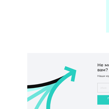
Не м
вам?
Наши юр