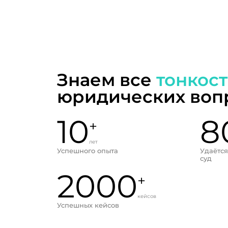
Знаем все
тонкос
юридических воп
10
8
+
лет
Успешного опыта
Удаётся
суд
2000
+
кейсов
Успешных кейсов