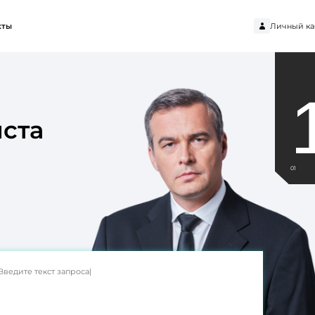
Личный ка
кты
ста
01