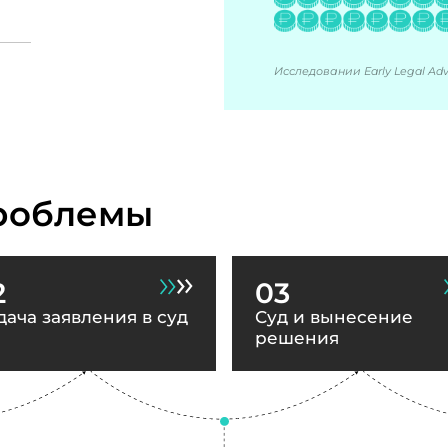
Исследовании Early Legal Advi
роблемы
2
03
дача заявления в суд
Суд и вынесение
решения