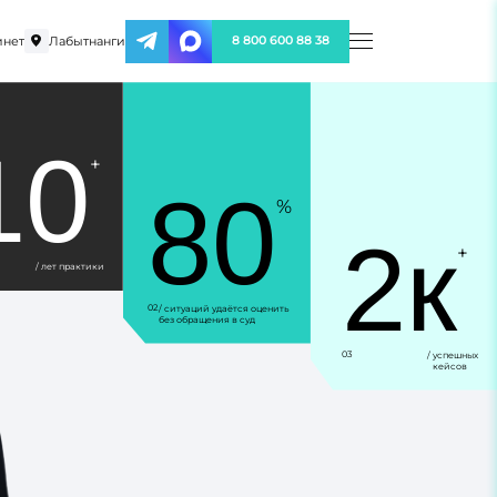
инет
Лабытнанги
8 800 600 88 38
10
+
80
%
2к
+
/ лет практики
02
/ ситуаций удаётся оценить
без обращения в суд
03
/ успешных
кейсов