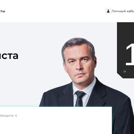
Личный каб
кты
ста
01