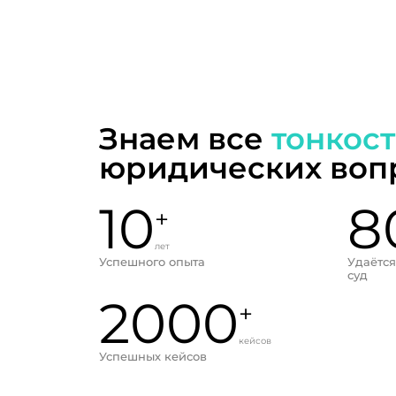
Знаем все
тонкос
юридических воп
10
8
+
лет
Успешного опыта
Удаётся
суд
2000
+
кейсов
Успешных кейсов