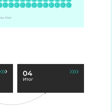
ce Pilot
04
Итог