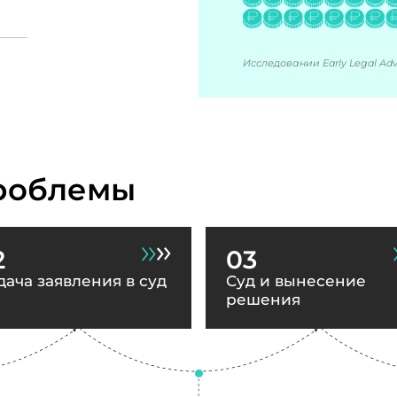
Исследовании Early Legal Advi
роблемы
2
03
дача заявления в суд
Суд и вынесение
решения