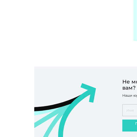
Не м
вам?
Наши юр