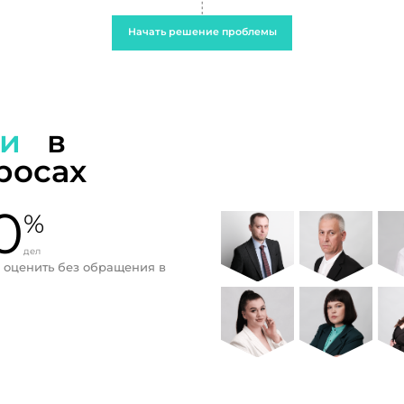
Начать решение проблемы
ти
в
росах
0
%
дел
 оценить без обращения в