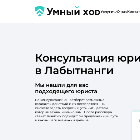
Услуги
О нас
Конта
Консультация юри
в Лабытнанги
Мы нашли для вас
подходящего юриста
На консультации он разберёт возможные
варианты действий и их последствия. Вы
сможете задать вопросы и уточнить детали,
которые важны именно вам. После разговора
станет понятно, подходит ли предложенный путь
и какие шаги возможны дальше.