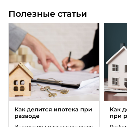
Полезные статьи
Как делится ипотека при
Как 
разводе
при 
Ипотека при разводе супругов
Разбер