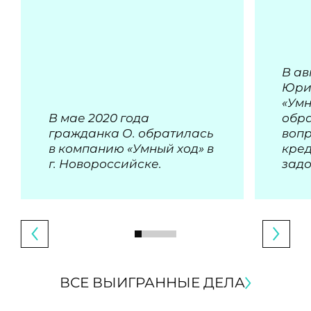
В ав
Юри
«Умн
В мае 2020 года
обра
гражданка О. обратилась
воп
в компанию «Умный ход» в
кре
г. Новороссийске.
зад
ВСЕ ВЫИГРАННЫЕ ДЕЛА