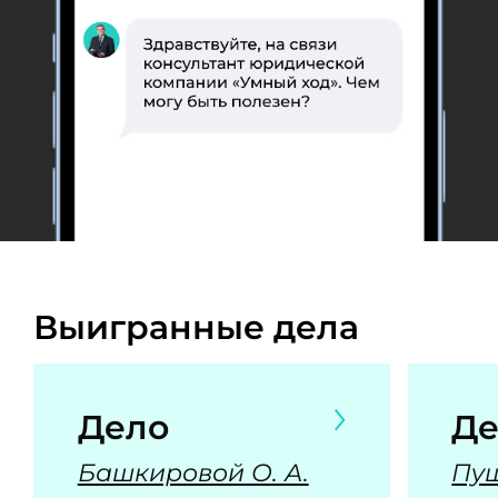
Выигранные дела
Дело
Де
Башкировой О. А.
Пуш