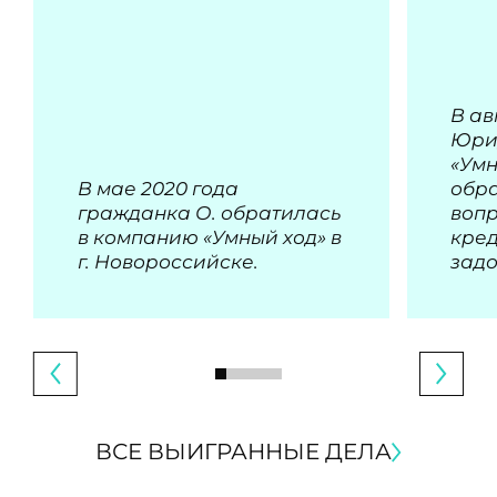
В ав
Юри
«Умн
В мае 2020 года
обра
гражданка О. обратилась
воп
в компанию «Умный ход» в
кре
г. Новороссийске.
зад
ВСЕ ВЫИГРАННЫЕ ДЕЛА