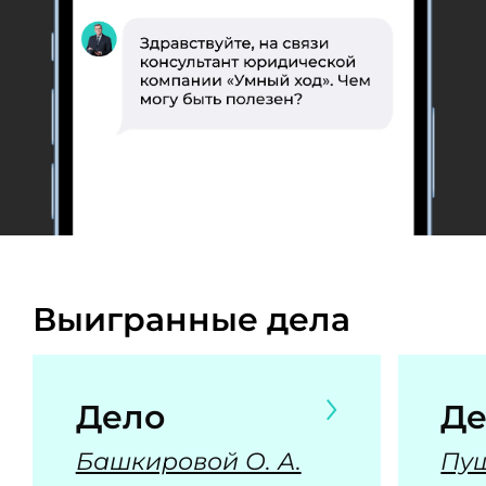
Выигранные дела
Дело
Де
Башкировой О. А.
Пуш