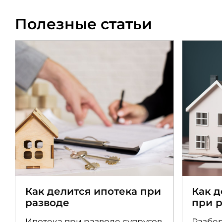
Полезные статьи
Как делится ипотека при
Как 
разводе
при 
Ипотека при разводе супругов
Разбер