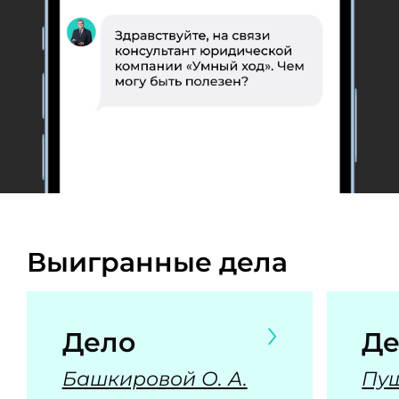
Выигранные дела
Дело
Де
Башкировой О. А.
Пуш