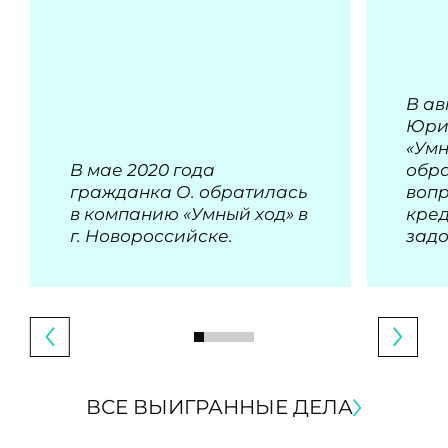
В ав
Юри
«Умн
В мае 2020 года
обра
гражданка О. обратилась
воп
в компанию «Умный ход» в
кре
г. Новороссийске.
зад
ВСЕ ВЫИГРАННЫЕ ДЕЛА