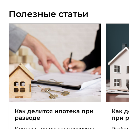
Полезные статьи
Как делится ипотека при
Как 
разводе
при 
Ипотека при разводе супругов
Разбер