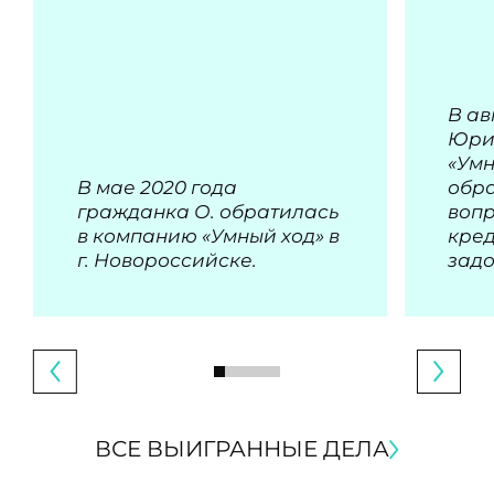
В ав
Юри
«Умн
В мае 2020 года
обра
гражданка О. обратилась
воп
в компанию «Умный ход» в
кре
г. Новороссийске.
зад
ВСЕ ВЫИГРАННЫЕ ДЕЛА