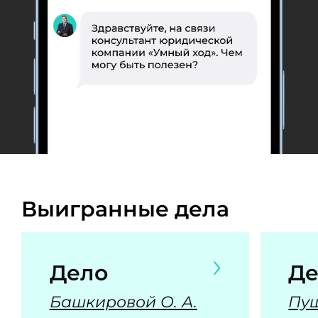
Выигранные дела
Дело
Де
Башкировой О. А.
Пуш