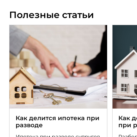
Полезные статьи
Как делится ипотека при
Как 
разводе
при 
Ипотека при разводе супругов
Разбер