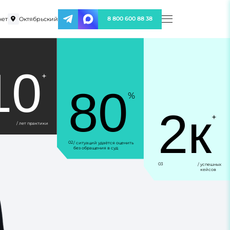
нет
Октябрьский
8 800 600 88 38
10
+
80
%
2к
+
/ лет практики
02
/ ситуаций удаётся оценить
без обращения в суд
03
/ успешных
кейсов