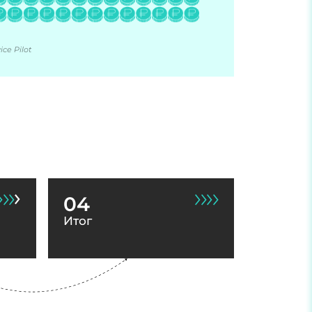
ce Pilot
04
Итог