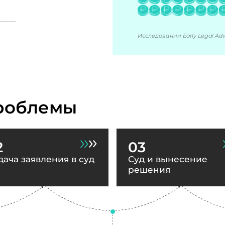
Исследовании Early Legal Advi
роблемы
2
03
дача заявления в суд
Суд и вынесение
решения