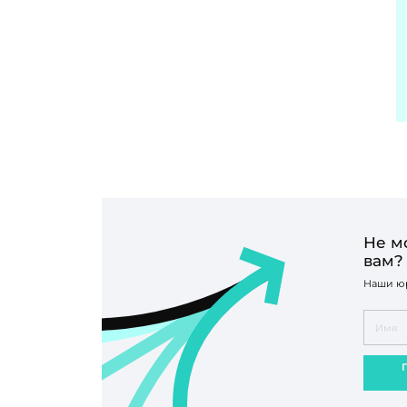
Не м
вам?
Наши юр