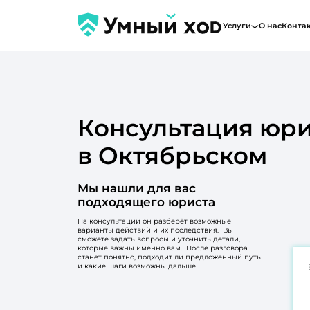
Услуги
О нас
Конта
Консультация юри
в Октябрьском
Мы нашли для вас
подходящего юриста
На консультации он разберёт возможные
варианты действий и их последствия. Вы
сможете задать вопросы и уточнить детали,
которые важны именно вам. После разговора
станет понятно, подходит ли предложенный путь
и какие шаги возможны дальше.