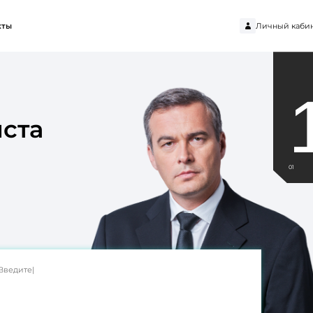
Личный каби
кты
ста
01