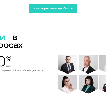
Начать решение проблемы
ти
в
росах
0
%
дел
 оценить без обращения в