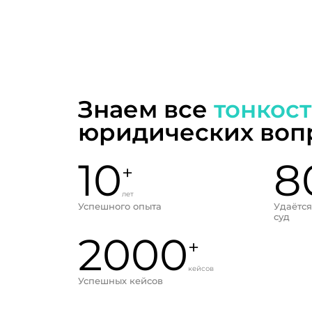
Знаем все
тонкос
юридических воп
10
8
+
лет
Успешного опыта
Удаётся
суд
2000
+
кейсов
Успешных кейсов