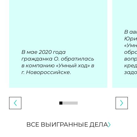
В ав
Юри
«Умн
В мае 2020 года
обра
гражданка О. обратилась
воп
в компанию «Умный ход» в
кре
г. Новороссийске.
зад
ВСЕ ВЫИГРАННЫЕ ДЕЛА