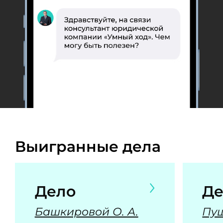
Выигранные дела
Дело
Де
Башкировой О. А.
Пуш