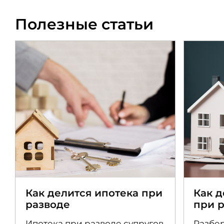
Полезные статьи
Как делится ипотека при
Как 
разводе
при 
Ипотека при разводе супругов
Разбер