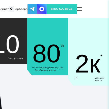
абинет
Торбеево
8 800 600 88 38
10
+
80
%
2к
+
/ лет практики
02
/ ситуаций удаётся оценить
без обращения в суд
03
/ успешных
кейсов