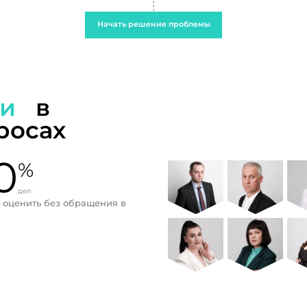
Начать решение проблемы
ти
в
росах
0
%
дел
 оценить без обращения в