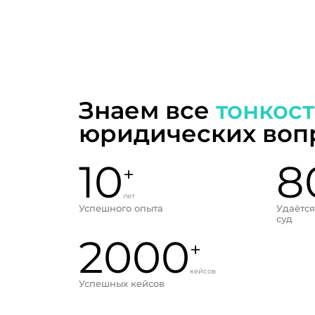
Знаем все
тонкос
юридических воп
10
8
+
лет
Успешного опыта
Удаётся
суд
2000
+
кейсов
Успешных кейсов