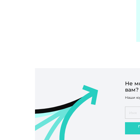
Не м
вам?
Наши юр