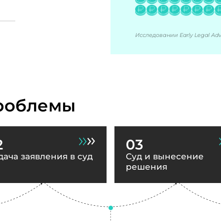
Исследовании Early Legal Advi
роблемы
2
03
дача заявления в суд
Суд и вынесение
решения