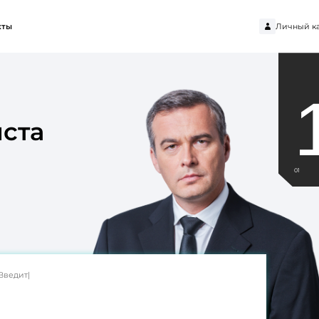
Личный к
кты
ста
01