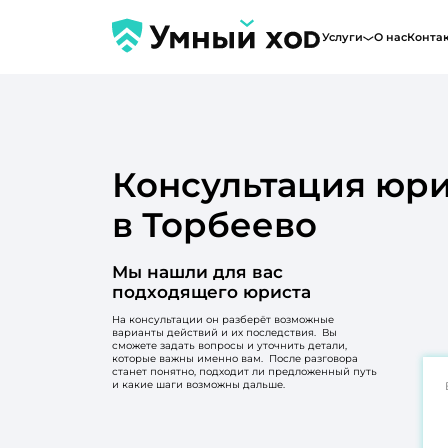
Услуги
О нас
Конта
Консультация юри
в Торбеево
Мы нашли для вас
подходящего юриста
На консультации он разберёт возможные
варианты действий и их последствия. Вы
сможете задать вопросы и уточнить детали,
которые важны именно вам. После разговора
станет понятно, подходит ли предложенный путь
и какие шаги возможны дальше.