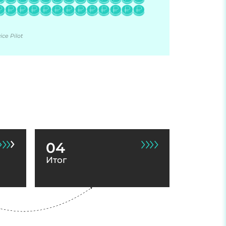
ce Pilot
04
Итог